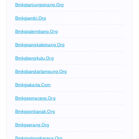
Bmkgtanjungpinang.org
Bmkgjambi.org
Bmkgpalembang.org
Bmkgpangkalpinang.org
Bmkgbengkulu.org
Bmkgbandarlampung.org
Bmkgjakarta.com
Bmkgsemarang.org
Bmkgpontianak.org
Bmkgserang.org
Bmkgpalangkaraya.org