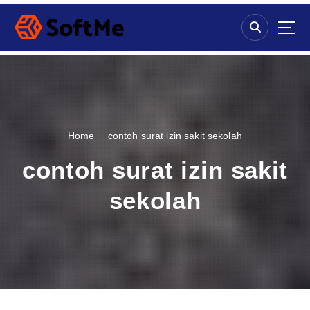
S
k
i
p
t
o
c
o
n
Home
contoh surat izin sakit sekolah
t
e
contoh surat izin sakit
n
t
sekolah