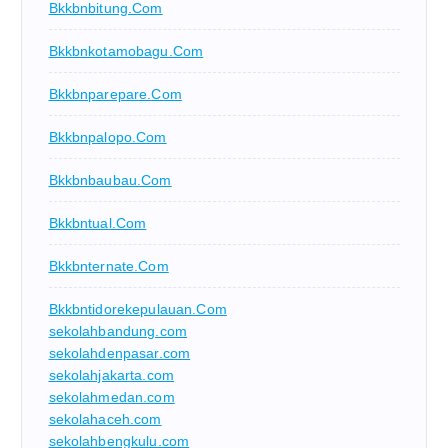
Bkkbnbitung.com
Bkkbnkotamobagu.com
Bkkbnparepare.com
Bkkbnpalopo.com
Bkkbnbaubau.com
Bkkbntual.com
Bkkbnternate.com
Bkkbntidorekepulauan.com
sekolahbandung.com
sekolahdenpasar.com
sekolahjakarta.com
sekolahmedan.com
sekolahaceh.com
sekolahbengkulu.com