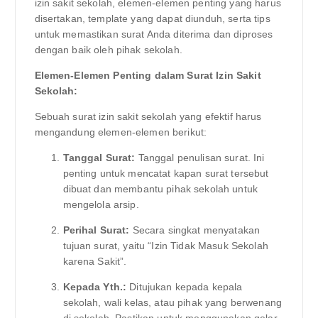
izin sakit sekolah, elemen-elemen penting yang harus
disertakan, template yang dapat diunduh, serta tips
untuk memastikan surat Anda diterima dan diproses
dengan baik oleh pihak sekolah.
Elemen-Elemen Penting dalam Surat Izin Sakit
Sekolah:
Sebuah surat izin sakit sekolah yang efektif harus
mengandung elemen-elemen berikut:
Tanggal Surat:
Tanggal penulisan surat. Ini
penting untuk mencatat kapan surat tersebut
dibuat dan membantu pihak sekolah untuk
mengelola arsip.
Perihal Surat:
Secara singkat menyatakan
tujuan surat, yaitu “Izin Tidak Masuk Sekolah
karena Sakit”.
Kepada Yth.:
Ditujukan kepada kepala
sekolah, wali kelas, atau pihak yang berwenang