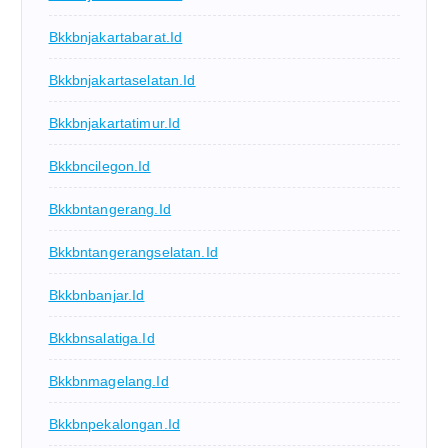
Bkkbnjakartabarat.id
Bkkbnjakartaselatan.id
Bkkbnjakartatimur.id
Bkkbncilegon.id
Bkkbntangerang.id
Bkkbntangerangselatan.id
Bkkbnbanjar.id
Bkkbnsalatiga.id
Bkkbnmagelang.id
Bkkbnpekalongan.id