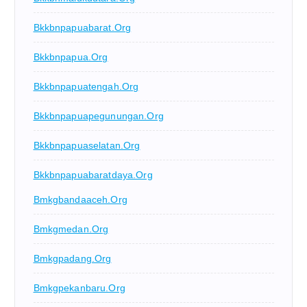
Bkkbnpapuabarat.org
Bkkbnpapua.org
Bkkbnpapuatengah.org
Bkkbnpapuapegunungan.org
Bkkbnpapuaselatan.org
Bkkbnpapuabaratdaya.org
Bmkgbandaaceh.org
Bmkgmedan.org
Bmkgpadang.org
Bmkgpekanbaru.org