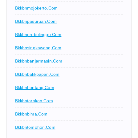
Bkkbnmojokerto.com
Bkkbnpasuruan.com
Bkkbnprobolinggo.com
Bkkbnsingkawang.com
Bkkbnbanjarmasin.com
Bkkbnbalikpapan.com
Bkkbnbontang.com
Bkkbntarakan.com
Bkkbnbima.com
Bkkbntomohon.com