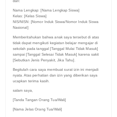
dari:
Nama Lengkap: [Nama Lengkap Siswa]
Kelas: [Kelas Siswa]
NIS/NISN: [Nomor Induk Siswa/Nomor Induk Siswa
Nasional]
Memberitahukan bahwa anak saya tersebut di atas
tidak dapat mengikuti kegiatan belajar mengajar di
sekolah pada tanggal [Tanggal Mulai Tidak Masuk]
sampai [Tanggal Selesai Tidak Masuk] karena sakit
[Sebutkan Jenis Penyakit, Jika Tahu].
Begitulah cara saya membuat surat izin ini menjadi
nyata. Atas perhatian dan izin yang diberikan saya
ucapkan terima kasih.
salam saya,
[Tanda Tangan Orang Tua/Wali]
[Nama Jelas Orang Tua/Wali]