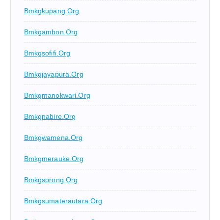
Bmkgkupang.org
Bmkgambon.org
Bmkgsofifi.org
Bmkgjayapura.org
Bmkgmanokwari.org
Bmkgnabire.org
Bmkgwamena.org
Bmkgmerauke.org
Bmkgsorong.org
Bmkgsumaterautara.org