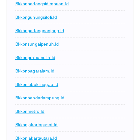
Bkkbnpadangsidimpuan.id
Bkkbngunungsitoli.id
Bkkbnpadangpanjang.id
Bkkbnsungaipenuh.id
Bkkbnprabumulih.id
Bkkbnpagaralam.id
Bkkbnlubuklinggau.id
Bkkbnbandarlampung.id
Bkkbnmetro.id
Bkkbnjakartapusat.id
Bkkbnjakartautara.id