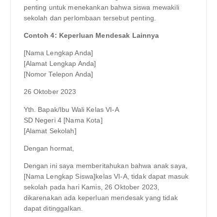
penting untuk menekankan bahwa siswa mewakili
sekolah dan perlombaan tersebut penting.
Contoh 4: Keperluan Mendesak Lainnya
[Nama Lengkap Anda]
[Alamat Lengkap Anda]
[Nomor Telepon Anda]
26 Oktober 2023
Yth. Bapak/Ibu Wali Kelas VI-A
SD Negeri 4 [Nama Kota]
[Alamat Sekolah]
Dengan hormat,
Dengan ini saya memberitahukan bahwa anak saya,
[Nama Lengkap Siswa]kelas VI-A, tidak dapat masuk
sekolah pada hari Kamis, 26 Oktober 2023,
dikarenakan ada keperluan mendesak yang tidak
dapat ditinggalkan.