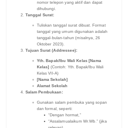
nomor telepon yang aktif dan dapat
dihubungi.
Tanggal Surat:
Tuliskan tanggal surat dibuat. Format
tanggal yang umum digunakan adalah
tanggal-bulan-tahun (misalnya, 26
Oktober 2023).
Tujuan Surat (Addressee):
Yth. Bapak/Ibu Wali Kelas [Nama
Kelas]
(Contoh: Yth. Bapak/Ibu Wali
Kelas VII-A)
[Nama Sekolah]
Alamat Sekolah
Salam Pembukaan:
Gunakan salam pembuka yang sopan
dan formal, seperti:
“Dengan hormat,”
“Assalamualaikum Wr.Wb.” (jika
relevan)