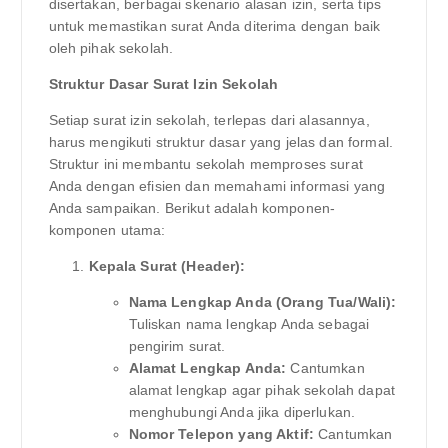
disertakan, berbagai skenario alasan izin, serta tips
untuk memastikan surat Anda diterima dengan baik
oleh pihak sekolah.
Struktur Dasar Surat Izin Sekolah
Setiap surat izin sekolah, terlepas dari alasannya,
harus mengikuti struktur dasar yang jelas dan formal.
Struktur ini membantu sekolah memproses surat
Anda dengan efisien dan memahami informasi yang
Anda sampaikan. Berikut adalah komponen-
komponen utama:
Kepala Surat (Header):
Nama Lengkap Anda (Orang Tua/Wali):
Tuliskan nama lengkap Anda sebagai
pengirim surat.
Alamat Lengkap Anda:
Cantumkan
alamat lengkap agar pihak sekolah dapat
menghubungi Anda jika diperlukan.
Nomor Telepon yang Aktif:
Cantumkan