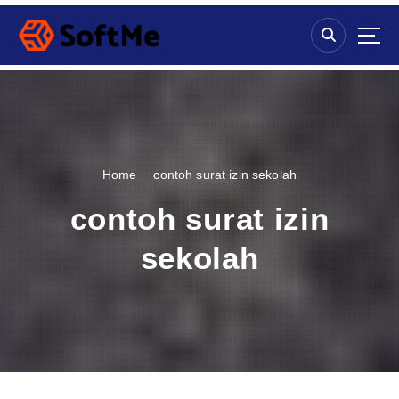
S
k
i
p
t
o
c
o
n
Home
contoh surat izin sekolah
t
e
contoh surat izin
n
t
sekolah