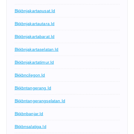
Bkkbnjakartapusat.id
Bkkbnjakartautara.id
Bkkbnjakartabarat.id
Bkkbnjakartaselatan.id
Bkkbnjakartatimur.id
Bkkbncilegon.id
Bkkbntangerang.id
Bkkbntangerangselatan.id
Bkkbnbanjar.id
Bkkbnsalatiga.id