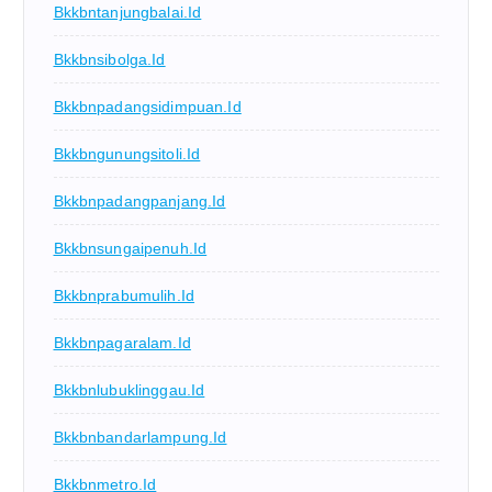
Bkkbntanjungbalai.id
Bkkbnsibolga.id
Bkkbnpadangsidimpuan.id
Bkkbngunungsitoli.id
Bkkbnpadangpanjang.id
Bkkbnsungaipenuh.id
Bkkbnprabumulih.id
Bkkbnpagaralam.id
Bkkbnlubuklinggau.id
Bkkbnbandarlampung.id
Bkkbnmetro.id