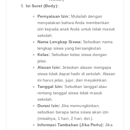
Isi Surat (Body):
Pernyataan Izin:
Mulailah dengan
menyatakan bahwa Anda memberikan
izin kepada anak Anda untuk tidak masuk
sekolah.
Nama Lengkap Siswa:
Sebutkan nama
lengkap siswa yang bersangkutan.
Kelas:
Sebutkan kelas siswa dengan
jelas.
Alasan Izin:
Jelaskan alasan mengapa
siswa tidak dapat hadir di sekolah. Alasan
ini harus jelas, jujur, dan meyakinkan.
Tanggal Izin:
Sebutkan tanggal atau
rentang tanggal siswa tidak masuk
sekolah.
Durasi Izin:
Jika memungkinkan,
sebutkan berapa lama siswa akan izin
(misalnya, 1 hari, 2 hari, dst.).
Informasi Tambahan (Jika Perlu):
Jika