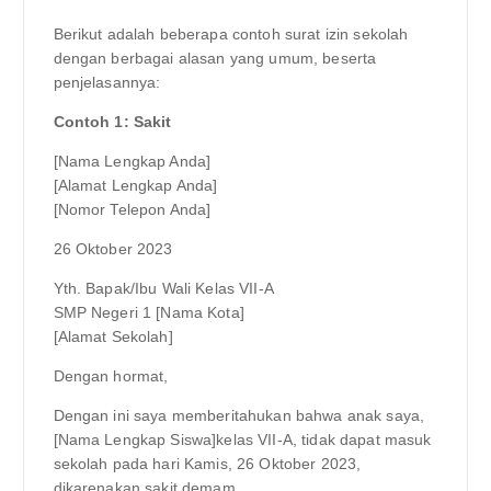
Berikut adalah beberapa contoh surat izin sekolah
dengan berbagai alasan yang umum, beserta
penjelasannya:
Contoh 1: Sakit
[Nama Lengkap Anda]
[Alamat Lengkap Anda]
[Nomor Telepon Anda]
26 Oktober 2023
Yth. Bapak/Ibu Wali Kelas VII-A
SMP Negeri 1 [Nama Kota]
[Alamat Sekolah]
Dengan hormat,
Dengan ini saya memberitahukan bahwa anak saya,
[Nama Lengkap Siswa]kelas VII-A, tidak dapat masuk
sekolah pada hari Kamis, 26 Oktober 2023,
dikarenakan sakit demam.