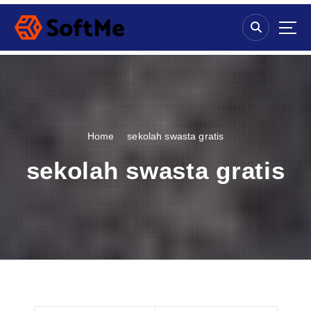
S
k
i
p
t
o
c
o
n
Home
sekolah swasta gratis
t
e
sekolah swasta gratis
n
t