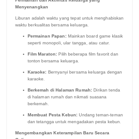
Menyenangkan
Liburan adalah waktu yang tepat untuk menghabiskan
waktu berkualitas bersama keluarga.
Permainan Papan:
Mainkan board game klasik
seperti monopoli, ular tangga, atau catur.
Film Maraton:
Pilih beberapa film favorit dan
tonton bersama keluarga.
Karaoke:
Bernyanyi bersama keluarga dengan
karaoke.
Berkemah di Halaman Rumah:
Dirikan tenda
di halaman rumah dan nikmati suasana
berkemah.
Membuat Pesta Kebun:
Undang teman-teman
dan tetangga untuk mengadakan pesta kebun.
Mengembangkan Keterampilan Baru Secara