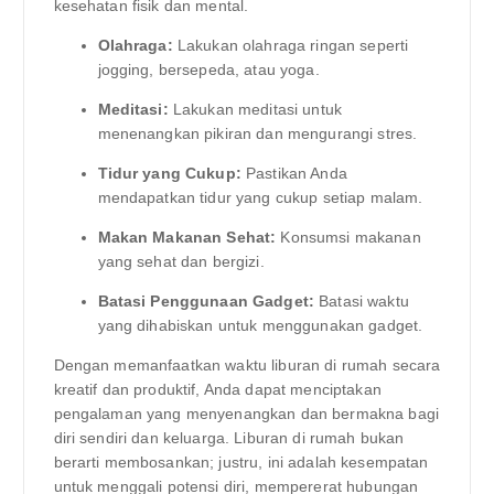
kesehatan fisik dan mental.
Olahraga:
Lakukan olahraga ringan seperti
jogging, bersepeda, atau yoga.
Meditasi:
Lakukan meditasi untuk
menenangkan pikiran dan mengurangi stres.
Tidur yang Cukup:
Pastikan Anda
mendapatkan tidur yang cukup setiap malam.
Makan Makanan Sehat:
Konsumsi makanan
yang sehat dan bergizi.
Batasi Penggunaan Gadget:
Batasi waktu
yang dihabiskan untuk menggunakan gadget.
Dengan memanfaatkan waktu liburan di rumah secara
kreatif dan produktif, Anda dapat menciptakan
pengalaman yang menyenangkan dan bermakna bagi
diri sendiri dan keluarga. Liburan di rumah bukan
berarti membosankan; justru, ini adalah kesempatan
untuk menggali potensi diri, mempererat hubungan