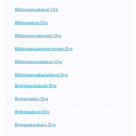
Bkkbnpapuabarat.org
Bkkbnpapua.org
Bkkbnpapuatengah.org
Bkkbnpapuapegunungan.org
Bkkbnpapuaselatan.org
Bkkbnpapuabaratdaya.org
Bmkgbandaaceh.org
Bmkgmedan.org
Bmkgpadang.org
Bmkgpekanbaru.org