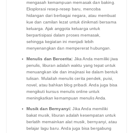
mengasah kemampuan memasak dan baking.
Eksplorasi resep-resep baru, mencoba
hidangan dari berbagai negara, atau membuat
kue dan camilan lezat untuk dinikmati bersama
keluarga. Ajak anggota keluarga untuk
berpartisipasi dalam proses memasak,
sehingga kegiatan ini menjadi lebih
menyenangkan dan mempererat hubungan.
Menulis dan Bercerita:
Jika Anda memiliki jiwa
penulis, liburan adalah waktu yang tepat untuk
menuangkan ide dan imajinasi ke dalam bentuk
tulisan. Mulailah menulis cerita pendek, puisi,
novel, atau bahkan blog pribadi. Anda juga bisa
mengikuti kursus menulis online untuk
meningkatkan kemampuan menulis Anda.
Musik dan Bernyanyi:
Jika Anda memiliki
bakat musik, liburan adalah kesempatan untuk
berlatih memainkan alat musik, bernyanyi, atau
belajar lagu baru. Anda juga bisa bergabung