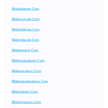
Bkkbnbatam.com
Bkkbncimahi.com
Bkkbnbekasi.com
Bkkbndepok.com
Bkkbnbogor.com
Bkkbnsukabumi.com
Bkkbncirebon.com
Bkkbntasikmalaya.com
Bkkbnkediri.com
Bkkbnmadiun.com