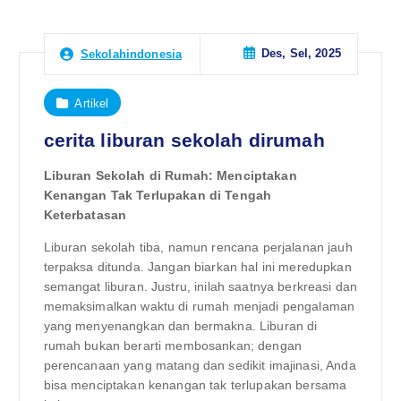
Des, Sel, 2025
Sekolahindonesia
Artikel
cerita liburan sekolah dirumah
Liburan Sekolah di Rumah: Menciptakan
Kenangan Tak Terlupakan di Tengah
Keterbatasan
Liburan sekolah tiba, namun rencana perjalanan jauh
terpaksa ditunda. Jangan biarkan hal ini meredupkan
semangat liburan. Justru, inilah saatnya berkreasi dan
memaksimalkan waktu di rumah menjadi pengalaman
yang menyenangkan dan bermakna. Liburan di
rumah bukan berarti membosankan; dengan
perencanaan yang matang dan sedikit imajinasi, Anda
bisa menciptakan kenangan tak terlupakan bersama