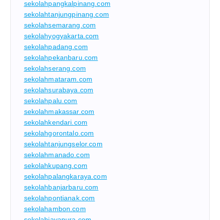
sekolahpangkalpinang.com
sekolahtanjungpinang.com
sekolahsemarang.com
sekolahyogyakarta.com
sekolahpadang.com
sekolahpekanbaru.com
sekolahserang.com
sekolahmataram.com
sekolahsurabaya.com
sekolahpalu.com
sekolahmakassar.com
sekolahkendari.com
sekolahgorontalo.com
sekolahtanjungselor.com
sekolahmanado.com
sekolahkupang.com
sekolahpalangkaraya.com
sekolahbanjarbaru.com
sekolahpontianak.com
sekolahambon.com
sekolahjayapura.com