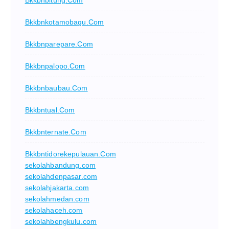
Bkkbnkotamobagu.com
Bkkbnparepare.com
Bkkbnpalopo.com
Bkkbnbaubau.com
Bkkbntual.com
Bkkbnternate.com
Bkkbntidorekepulauan.com
sekolahbandung.com
sekolahdenpasar.com
sekolahjakarta.com
sekolahmedan.com
sekolahaceh.com
sekolahbengkulu.com