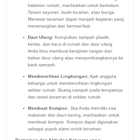
halaman rumah, manfaatkan untuk berkebun.
Tanam sayuran, buah-buahan, atau bunga.
Merawat tanaman dapat menjadi kegiatan yang
menenangkan dan bermanfaat.
Daur Ulang:
Kumpulkan sampah plastik,
kertas, dan kaca di rumah dan daur ulang.
Anda bisa membuat kerajinan tangan dari
bahan daur ulang atau menyumbangkannya ke
bank sampah.
Membersihkan Lingkungan:
Ajak anggota
keluarga untuk membersihkan lingkungan
sekitar rumah. Buang sampah pada tempatnya
dan rawat tanaman di sekitar rumah.
Membuat Kompos:
Jika Anda memiliki sisa
makanan dan daun kering, manfaatkan untuk
membuat kompos. Kompos dapat digunakan
sebagai pupuk alami untuk tanaman.
Permainan dan Aktivitas Keluarga yang