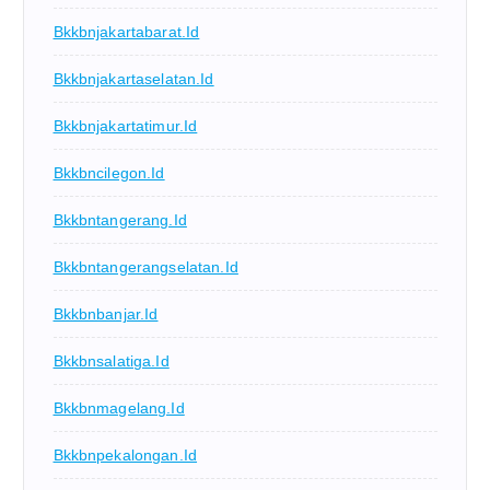
Bkkbnjakartabarat.id
Bkkbnjakartaselatan.id
Bkkbnjakartatimur.id
Bkkbncilegon.id
Bkkbntangerang.id
Bkkbntangerangselatan.id
Bkkbnbanjar.id
Bkkbnsalatiga.id
Bkkbnmagelang.id
Bkkbnpekalongan.id