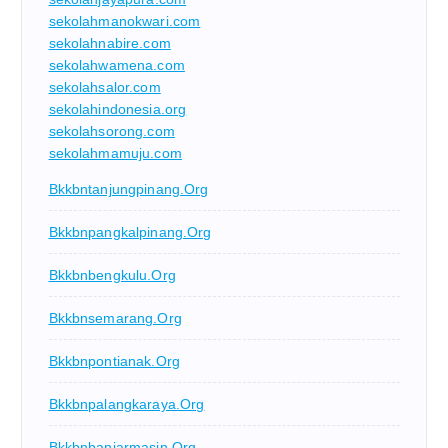
sekolahmanokwari.com
sekolahnabire.com
sekolahwamena.com
sekolahsalor.com
sekolahindonesia.org
sekolahsorong.com
sekolahmamuju.com
Bkkbntanjungpinang.org
Bkkbnpangkalpinang.org
Bkkbnbengkulu.org
Bkkbnsemarang.org
Bkkbnpontianak.org
Bkkbnpalangkaraya.org
Bkkbnbanjarmasin.org