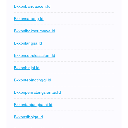
Bkkbnbandaaceh.id
Bkkbnsabang.id
Bkkbnlhokseumawe.id
Bkkbnlangsa.id
Bkkbnsubulussalam.id
Bkkbnbinjai.id
Bkkbntebingtinggi.id
Bkkbnpematangsiantar.id
Bkkbntanjungbalai.id
Bkkbnsibolga.id