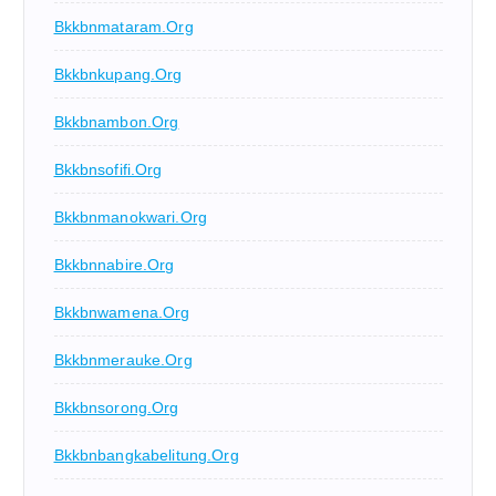
Bkkbnmataram.org
Bkkbnkupang.org
Bkkbnambon.org
Bkkbnsofifi.org
Bkkbnmanokwari.org
Bkkbnnabire.org
Bkkbnwamena.org
Bkkbnmerauke.org
Bkkbnsorong.org
Bkkbnbangkabelitung.org