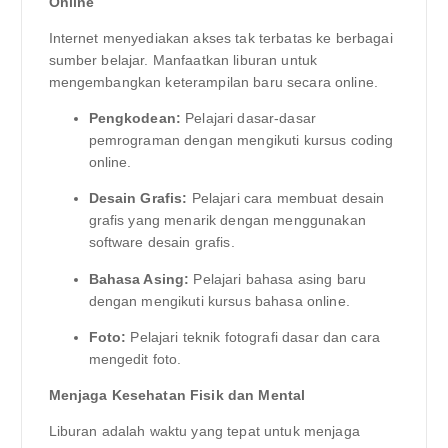
Online
Internet menyediakan akses tak terbatas ke berbagai
sumber belajar. Manfaatkan liburan untuk
mengembangkan keterampilan baru secara online.
Pengkodean:
Pelajari dasar-dasar
pemrograman dengan mengikuti kursus coding
online.
Desain Grafis:
Pelajari cara membuat desain
grafis yang menarik dengan menggunakan
software desain grafis.
Bahasa Asing:
Pelajari bahasa asing baru
dengan mengikuti kursus bahasa online.
Foto:
Pelajari teknik fotografi dasar dan cara
mengedit foto.
Menjaga Kesehatan Fisik dan Mental
Liburan adalah waktu yang tepat untuk menjaga