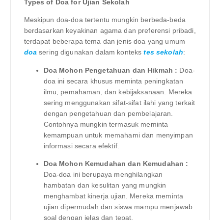
Types of Doa for Ujian Sekolah
Meskipun doa-doa tertentu mungkin berbeda-beda
berdasarkan keyakinan agama dan preferensi pribadi,
terdapat beberapa tema dan jenis doa yang umum
doa
sering digunakan dalam konteks
tes sekolah
:
Doa Mohon Pengetahuan dan Hikmah :
Doa-
doa ini secara khusus meminta peningkatan
ilmu, pemahaman, dan kebijaksanaan. Mereka
sering menggunakan sifat-sifat ilahi yang terkait
dengan pengetahuan dan pembelajaran.
Contohnya mungkin termasuk meminta
kemampuan untuk memahami dan menyimpan
informasi secara efektif.
Doa Mohon Kemudahan dan Kemudahan :
Doa-doa ini berupaya menghilangkan
hambatan dan kesulitan yang mungkin
menghambat kinerja ujian. Mereka meminta
ujian dipermudah dan siswa mampu menjawab
soal dengan jelas dan tepat.