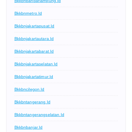
Bkkbnbandarlampung.id
Bkkbnmetro.id
Bkkbnjakartapusat.id
Bkkbnjakartautara.id
Bkkbnjakartabarat.id
Bkkbnjakartaselatan.id
Bkkbnjakartatimur.id
Bkkbncilegon.id
Bkkbntangerang.id
Bkkbntangerangselatan.id
Bkkbnbanjar.id