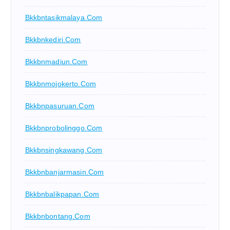
Bkkbntasikmalaya.com
Bkkbnkediri.com
Bkkbnmadiun.com
Bkkbnmojokerto.com
Bkkbnpasuruan.com
Bkkbnprobolinggo.com
Bkkbnsingkawang.com
Bkkbnbanjarmasin.com
Bkkbnbalikpapan.com
Bkkbnbontang.com