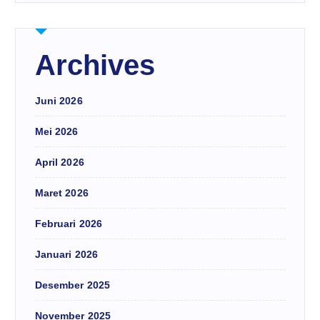
Archives
Juni 2026
Mei 2026
April 2026
Maret 2026
Februari 2026
Januari 2026
Desember 2025
November 2025