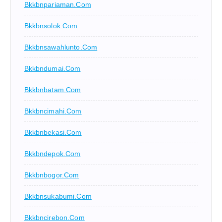
Bkkbnpariaman.com
Bkkbnsolok.com
Bkkbnsawahlunto.com
Bkkbndumai.com
Bkkbnbatam.com
Bkkbncimahi.com
Bkkbnbekasi.com
Bkkbndepok.com
Bkkbnbogor.com
Bkkbnsukabumi.com
Bkkbncirebon.com