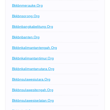
Bkkbnmerauke.org
Bkkbnsorong.org
Bkkbnbangkabelitung.org
Bkkbnbanten.org
Bkkbnkalimantantengah.org
Bkkbnkalimantantimur.org
Bkkbnkalimantanutara.org
Bkkbnsulawesiutara.org
Bkkbnsulawesitengah.org
Bkkbnsulawesiselatan.org