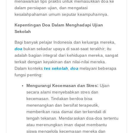
menawarkan tips praktis untuk memasukkan doa ke
dalam persiapan ujian, dan mengatasi
kesalahpahaman umum seputar keampuhannya.
Kepentingan Doa Dalam Menghadapi Ujian
Sekolah
Bagi banyak pelajar Indonesia dan keluarga mereka,
doa
bukan sekadar upaya di saat-saat terakhir; itu
adalah bagian integral dari kehidupan mereka, sangat
terkait dengan keyakinan dan nilai-nilai mereka.
Dalam konteks
tes sekolah
,
doa
melayani beberapa
fungsi penting:
Mengurangi Kecemasan dan Stres:
Ujian
secara alami menyebabkan stres dan
kecemasan. Tindakan berdoa bisa
menenangkan dan bersifat terapeutik,
memberikan rasa damai dan terkendali di
tengah tekanan. Mendaraskan doa-doa tertentu
atau merenungkan iman dapat membantu
siswa mengelola kecemasan mereka dan