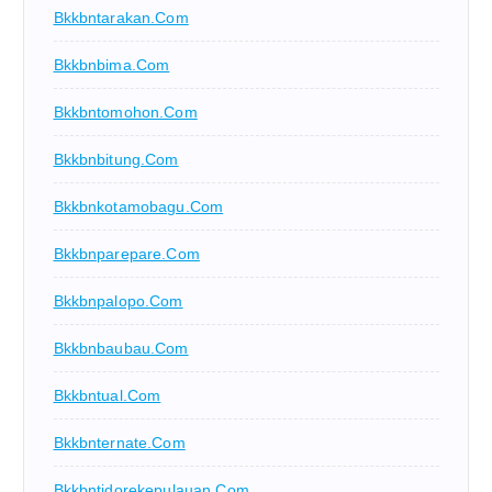
Bkkbntarakan.com
Bkkbnbima.com
Bkkbntomohon.com
Bkkbnbitung.com
Bkkbnkotamobagu.com
Bkkbnparepare.com
Bkkbnpalopo.com
Bkkbnbaubau.com
Bkkbntual.com
Bkkbnternate.com
Bkkbntidorekepulauan.com