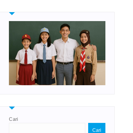
Cari
Cari