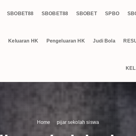
SBOBET88
SBOBET88
SBOBET
SPBO
SB
K
Keluaran HK
Pengeluaran HK
Judi Bola
RES
KEL
Home
pijar sekolah siswa