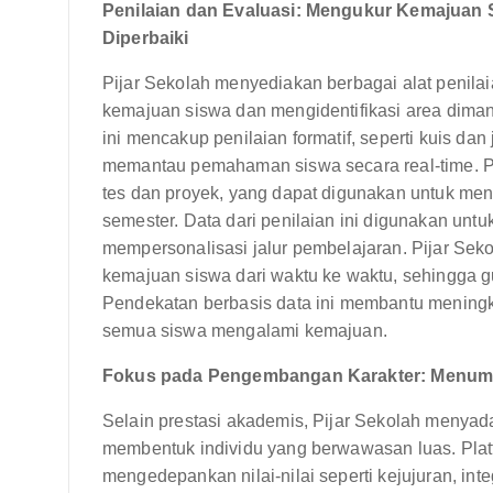
Penilaian dan Evaluasi: Mengukur Kemajuan S
Diperbaiki
Pijar Sekolah menyediakan berbagai alat penila
kemajuan siswa dan mengidentifikasi area dima
ini mencakup penilaian formatif, seperti kuis da
memantau pemahaman siswa secara real-time. Pla
tes dan proyek, yang dapat digunakan untuk meng
semester. Data dari penilaian ini digunakan un
mempersonalisasi jalur pembelajaran. Pijar Se
kemajuan siswa dari waktu ke waktu, sehingga gu
Pendekatan berbasis data ini membantu meningk
semua siswa mengalami kemajuan.
Fokus pada Pengembangan Karakter: Menumbu
Selain prestasi akademis, Pijar Sekolah menya
membentuk individu yang berwawasan luas. Platf
mengedepankan nilai-nilai seperti kejujuran, int