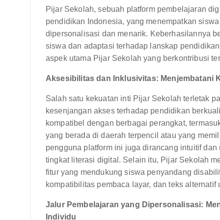
Pijar Sekolah, sebuah platform pembelajaran dig
pendidikan Indonesia, yang menempatkan siswa
dipersonalisasi dan menarik. Keberhasilannya
siswa dan adaptasi terhadap lanskap pendidikan 
aspek utama Pijar Sekolah yang berkontribusi te
Aksesibilitas dan Inklusivitas: Menjembatani 
Salah satu kekuatan inti Pijar Sekolah terletak 
kesenjangan akses terhadap pendidikan berkualita
kompatibel dengan berbagai perangkat, termasuk
yang berada di daerah terpencil atau yang memili
pengguna platform ini juga dirancang intuitif d
tingkat literasi digital. Selain itu, Pijar Sekol
fitur yang mendukung siswa penyandang disabilit
kompatibilitas pembaca layar, dan teks alternatif
Jalur Pembelajaran yang Dipersonalisasi: M
Individu