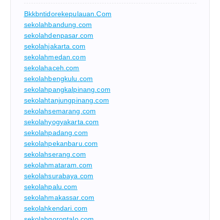
Bkkbntidorekepulauan.com
sekolahbandung.com
sekolahdenpasar.com
sekolahjakarta.com
sekolahmedan.com
sekolahaceh.com
sekolahbengkulu.com
sekolahpangkalpinang.com
sekolahtanjungpinang.com
sekolahsemarang.com
sekolahyogyakarta.com
sekolahpadang.com
sekolahpekanbaru.com
sekolahserang.com
sekolahmataram.com
sekolahsurabaya.com
sekolahpalu.com
sekolahmakassar.com
sekolahkendari.com
sekolahgorontalo.com