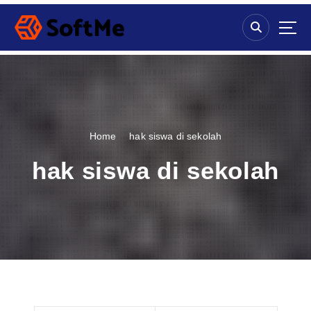
S
k
i
p
t
o
c
o
n
Home
hak siswa di sekolah
t
e
hak siswa di sekolah
n
t