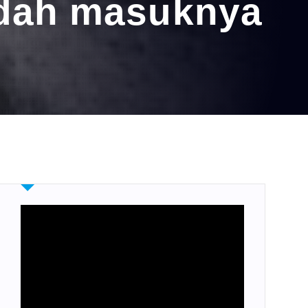
udah masuknya