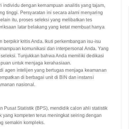
 individu dengan kemampuan analitis yang tajam,
ang tinggi. Persyaratan ini secara alami menyaring
lain itu, proses seleksi yang melibatkan tes
riksaan latar belakang yang ketat membuat hanya
berpikir kritis Anda. Ikuti perkembangan isu-isu
kemampuan komunikasi dan interpersonal Anda. Yang
s seleksi. Tunjukkan bahwa Anda memiliki dedikasi
mpuan untuk menjaga kerahasiaan.
i agen intelijen yang bertugas menjaga keamanan
mpatkan di berbagai unit di BIN dan instansi
amanan nasional.
 Pusat Statistik (BPS), mendidik calon ahli statistik
ik yang kompeten terus meningkat seiring dengan
ng semakin kompleks.