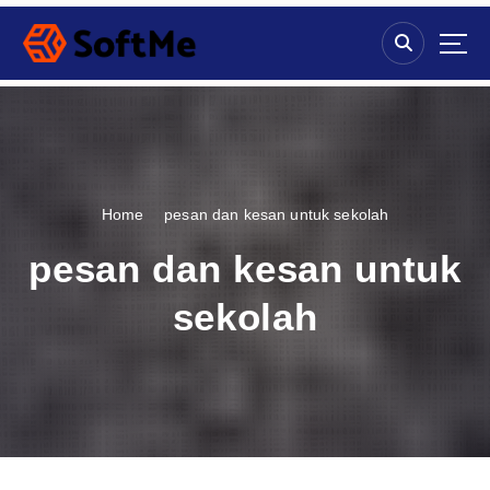
S
k
i
p
t
o
c
o
n
Home
pesan dan kesan untuk sekolah
t
e
pesan dan kesan untuk
n
t
sekolah