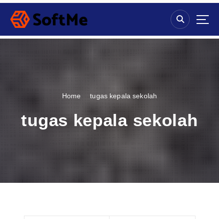
S
k
i
p
t
o
c
o
n
Home
tugas kepala sekolah
t
e
tugas kepala sekolah
n
t