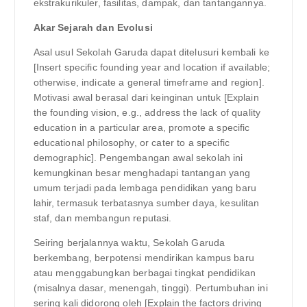
ekstrakurikuler, fasilitas, dampak, dan tantangannya.
Akar Sejarah dan Evolusi
Asal usul Sekolah Garuda dapat ditelusuri kembali ke
[Insert specific founding year and location if available;
otherwise, indicate a general timeframe and region].
Motivasi awal berasal dari keinginan untuk [Explain
the founding vision, e.g., address the lack of quality
education in a particular area, promote a specific
educational philosophy, or cater to a specific
demographic]. Pengembangan awal sekolah ini
kemungkinan besar menghadapi tantangan yang
umum terjadi pada lembaga pendidikan yang baru
lahir, termasuk terbatasnya sumber daya, kesulitan
staf, dan membangun reputasi.
Seiring berjalannya waktu, Sekolah Garuda
berkembang, berpotensi mendirikan kampus baru
atau menggabungkan berbagai tingkat pendidikan
(misalnya dasar, menengah, tinggi). Pertumbuhan ini
sering kali didorong oleh [Explain the factors driving