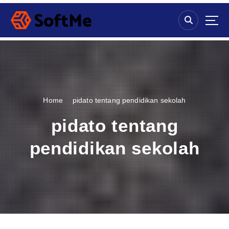
S
k
i
p
t
o
c
o
n
Home
pidato tentang pendidikan sekolah
t
e
pidato tentang
n
t
pendidikan sekolah