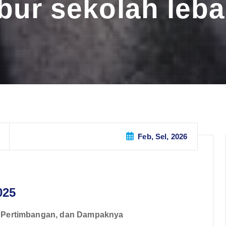
ibur sekolah leb
Feb, Sel, 2026
025
i, Pertimbangan, dan Dampaknya