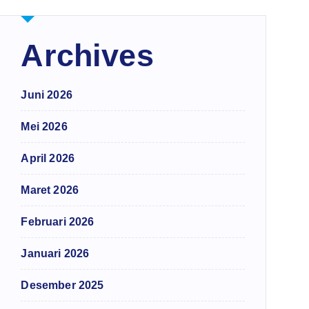
Archives
Juni 2026
Mei 2026
April 2026
Maret 2026
Februari 2026
Januari 2026
Desember 2025