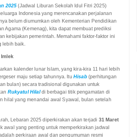
an 2025
(Jadwal Liburan Sekolah Idul Fitri 2025)
keluarga Indonesia yang merencanakan perjalanan
sminya belum diumumkan oleh Kementerian Pendidikan
n Agama (Kemenag), kita dapat membuat prediksi
dan kebijakan pemerintah. Memahami faktor-faktor ini
lebih baik.
 Imlek
arkan kalender lunar Islam, yang kira-kira 11 hari lebih
ergeser maju setiap tahunnya. Itu
Hisab
(perhitungan
an bulan) secara tradisional digunakan untuk
kan
Rukyatul Hilal
di berbagai titik pengamatan di
 hilal yang menandai awal Syawal, bulan setelah
rah, Lebaran 2025 diperkirakan akan terjadi
31 Maret
itik awal yang penting untuk memperkirakan jadwal
ni adalah perkiraan awal dan pengumuman resmi