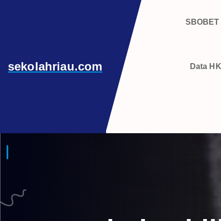
S
k
SBOBET
i
p
t
sekolahriau.com
Data H
o
c
o
n
t
e
n
t