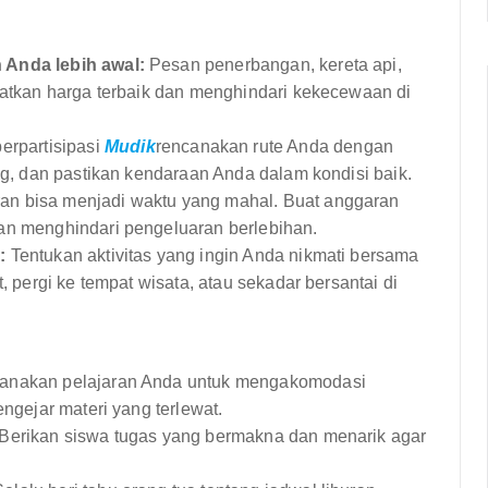
Anda lebih awal:
Pesan penerbangan, kereta api,
patkan harga terbaik dan menghindari kekecewaan di
erpartisipasi
Mudik
rencanakan rute Anda dengan
ng, dan pastikan kendaraan Anda dalam kondisi baik.
an bisa menjadi waktu yang mahal. Buat anggaran
an menghindari pengeluaran berlebihan.
:
Tentukan aktivitas yang ingin Anda nikmati bersama
, pergi ke tempat wisata, atau sekadar bersantai di
nakan pelajaran Anda untuk mengakomodasi
ngejar materi yang terlewat.
Berikan siswa tugas yang bermakna dan menarik agar