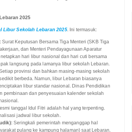
 Lebaran 2025
l Libur Sekolah Lebaran 2025
. Ini termasuk:
:
Surat Keputusan Bersama Tiga Menteri (SKB Tiga
gakerjaan, dan Menteri Pendayagunaan Aparatur
etapkan hari libur nasional dan hari cuti bersama
mpak langsung pada lamanya libur sekolah Lebaran.
Setiap provinsi dan bahkan masing-masing sekolah
edikit berbeda. Namun, libur Lebaran biasanya
nciptakan libur standar nasional. Dinas Pendidikan
an pembinaan dan penyesuaian kalender sekolah
nasional.
esmi tanggal Idul Fitri adalah hal yang terpenting.
isasi jadwal libur sekolah.
udik):
Seringkali pemerintah menganggap hal
arakat pulang ke kampung halaman) saat Lebaran.