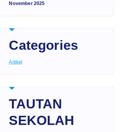
November 2025
Categories
Artikel
TAUTAN
SEKOLAH