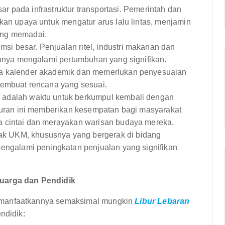
 pada infrastruktur transportasi. Pemerintah dan
kan upaya untuk mengatur arus lalu lintas, menjamin
ang memadai.
 besar. Penjualan ritel, industri makanan dan
innya mengalami pertumbuhan yang signifikan.
a kalender akademik dan memerlukan penyesuaian
membuat rencana yang sesuai.
 adalah waktu untuk berkumpul kembali dengan
buran ini memberikan kesempatan bagi masyarakat
 cintai dan merayakan warisan budaya mereka.
k UKM, khususnya yang bergerak di bidang
engalami peningkatan penjualan yang signifikan
luarga dan Pendidik
emanfaatkannya semaksimal mungkin
Libur Lebaran
ndidik: