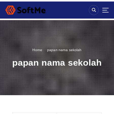
S
k
i
p
t
o
c
o
n
Home
papan nama sekolah
t
e
papan nama sekolah
n
t