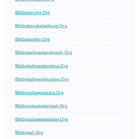
Bkkbnsorong.org
Bkkbnbangkabelitung.org
Bkkbnbanten.org
Bkkbnkalimantantengah.org
Bkkbnkalimantantimur.org
Bkkbnkalimantanutara.org
Bkkbnsulawesiutara.org
Bkkbnsulawesitengah.org
Bkkbnsulawesiselatan.org
Bkkbnbali.org