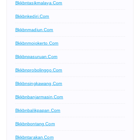
Bkkbntasikmalaya.com
Bkkbnkediri.com
Bkkbnmadiun.com
Bkkbnmojokerto.com
Bkkbnpasuruan.com
Bkkbnprobolinggo.com
Bkkbnsingkawang.com
Bkkbnbanjarmasin.com
Bkkbnbalikpapan.com
Bkkbnbontang.com
Bkkbntarakan.com