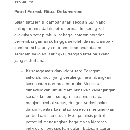
sekitarnya.
Potret Formal: Ritual Dokumentasi
Salah satu jenis “gambar anak sekolah SD” yang
paling umum adalah potret formal. Ini sering kali
dilakukan setiap tahun, sebagai catatan standar
perkembangan anak hingga sekolah dasar. Gambar-
gambar ini biasanya menampilkan anak dalam
seragam sekolah, seringkali dengan latar belakang
yang sederhana.
Keseragaman dan Identitas:
Seragam
sekolah, motif yang berulang, melambangkan
kesesuaian dan rasa memiliki. Meskipun
dimaksudkan untuk meminimalkan kesenjangan
sosial ekonomi, seragam itu sendiri dapat
menjadi simbol status, dengan variasi halus
dalam kualitas kain atau aksesori menunjukkan
perbedaan mendasar. Menganalisis potret-
potret ini mengungkap bagaimana identitas
individu dinegosiasikan dalam batasan aturan