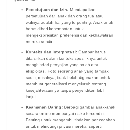
Persetujuan dan Izin:
Mendapatkan
persetujuan dari anak dan orang tua atau
walinya adalah hal yang terpenting. Anak-anak
harus diberi kesempatan untuk
mengekspresikan preferensi dan kekhawatiran
mereka sendiri.
Konteks dan Interpretasi:
Gambar harus
ditafsirkan dalam konteks spesifiknya untuk
menghindari penyajian yang salah atau
eksploitasi. Foto seorang anak yang tampak
sedih, misalnya, tidak boleh digunakan untuk
membuat generalisasi menyeluruh tentang
kesejahteraannya tanpa penyelidikan lebih
lanjut.
Keamanan Daring:
Berbagi gambar anak-anak
secara online mempunyai risiko tersendiri.
Penting untuk mengambil tindakan pencegahan
untuk melindungi privasi mereka, seperti