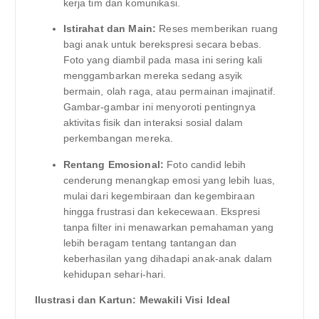
kerja tim dan komunikasi.
Istirahat dan Main:
Reses memberikan ruang
bagi anak untuk berekspresi secara bebas.
Foto yang diambil pada masa ini sering kali
menggambarkan mereka sedang asyik
bermain, olah raga, atau permainan imajinatif.
Gambar-gambar ini menyoroti pentingnya
aktivitas fisik dan interaksi sosial dalam
perkembangan mereka.
Rentang Emosional:
Foto candid lebih
cenderung menangkap emosi yang lebih luas,
mulai dari kegembiraan dan kegembiraan
hingga frustrasi dan kekecewaan. Ekspresi
tanpa filter ini menawarkan pemahaman yang
lebih beragam tentang tantangan dan
keberhasilan yang dihadapi anak-anak dalam
kehidupan sehari-hari.
Ilustrasi dan Kartun: Mewakili Visi Ideal