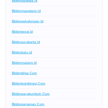
Bkkbnsalatiga.id
Bkkbnmagelang.id
Bkkbnpekalongan.id
Bkkbntegal.id
Bkkbnsurakarta.id
Bkkbnbatu.id
Bkkbnmalang.id
Bkkbnblitar.com
Bkkbnbukittinggi.com
Bkkbnpayakumbuh.com
Bkkbnpariaman.com