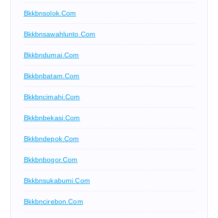
Bkkbnsolok.com
Bkkbnsawahlunto.com
Bkkbndumai.com
Bkkbnbatam.com
Bkkbncimahi.com
Bkkbnbekasi.com
Bkkbndepok.com
Bkkbnbogor.com
Bkkbnsukabumi.com
Bkkbncirebon.com