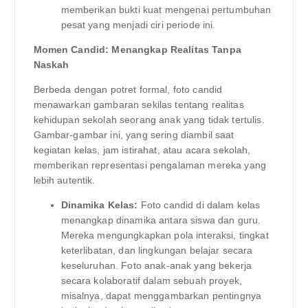
memberikan bukti kuat mengenai pertumbuhan
pesat yang menjadi ciri periode ini.
Momen Candid: Menangkap Realitas Tanpa
Naskah
Berbeda dengan potret formal, foto candid
menawarkan gambaran sekilas tentang realitas
kehidupan sekolah seorang anak yang tidak tertulis.
Gambar-gambar ini, yang sering diambil saat
kegiatan kelas, jam istirahat, atau acara sekolah,
memberikan representasi pengalaman mereka yang
lebih autentik.
Dinamika Kelas:
Foto candid di dalam kelas
menangkap dinamika antara siswa dan guru.
Mereka mengungkapkan pola interaksi, tingkat
keterlibatan, dan lingkungan belajar secara
keseluruhan. Foto anak-anak yang bekerja
secara kolaboratif dalam sebuah proyek,
misalnya, dapat menggambarkan pentingnya