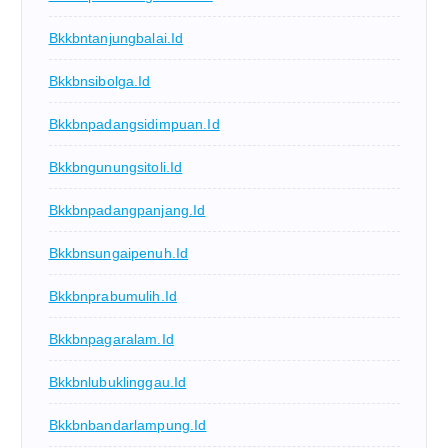
Bkkbntanjungbalai.id
Bkkbnsibolga.id
Bkkbnpadangsidimpuan.id
Bkkbngunungsitoli.id
Bkkbnpadangpanjang.id
Bkkbnsungaipenuh.id
Bkkbnprabumulih.id
Bkkbnpagaralam.id
Bkkbnlubuklinggau.id
Bkkbnbandarlampung.id