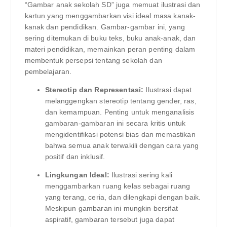
“Gambar anak sekolah SD” juga memuat ilustrasi dan
kartun yang menggambarkan visi ideal masa kanak-
kanak dan pendidikan. Gambar-gambar ini, yang
sering ditemukan di buku teks, buku anak-anak, dan
materi pendidikan, memainkan peran penting dalam
membentuk persepsi tentang sekolah dan
pembelajaran.
Stereotip dan Representasi:
Ilustrasi dapat
melanggengkan stereotip tentang gender, ras,
dan kemampuan. Penting untuk menganalisis
gambaran-gambaran ini secara kritis untuk
mengidentifikasi potensi bias dan memastikan
bahwa semua anak terwakili dengan cara yang
positif dan inklusif.
Lingkungan Ideal:
Ilustrasi sering kali
menggambarkan ruang kelas sebagai ruang
yang terang, ceria, dan dilengkapi dengan baik.
Meskipun gambaran ini mungkin bersifat
aspiratif, gambaran tersebut juga dapat