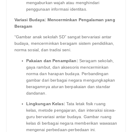
mengaburkan wajah atau menghindari
penggunaan informasi identitas.
Variasi Budaya: Mencerminkan Pengalaman yang
Beragam
“Gambar anak sekolah SD” sangat bervariasi antar
budaya, mencerminkan beragam sistem pendidikan,
norma sosial, dan tradisi seni.
Pakaian dan Penampilan:
Seragam sekolah,
gaya rambut, dan aksesoris mencerminkan
norma dan harapan budaya. Perbandingan
gambar dari berbagai negara mengungkapkan
beragamnya aturan berpakaian dan standar
dandanan.
Lingkungan Kelas:
Tata letak fisik ruang
kelas, metode pengajaran, dan interaksi siswa-
guru bervariasi antar budaya. Gambar ruang
kelas di berbagai negara memberikan wawasan
mengenai perbedaan-perbedaan ini.