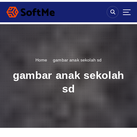
S
k
i
p
t
o
c
o
n
Home
gambar anak sekolah sd
t
e
gambar anak sekolah
n
t
sd