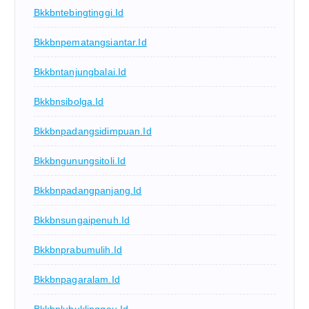
Bkkbntebingtinggi.id
Bkkbnpematangsiantar.id
Bkkbntanjungbalai.id
Bkkbnsibolga.id
Bkkbnpadangsidimpuan.id
Bkkbngunungsitoli.id
Bkkbnpadangpanjang.id
Bkkbnsungaipenuh.id
Bkkbnprabumulih.id
Bkkbnpagaralam.id
Bkkbnlubuklinggau.id