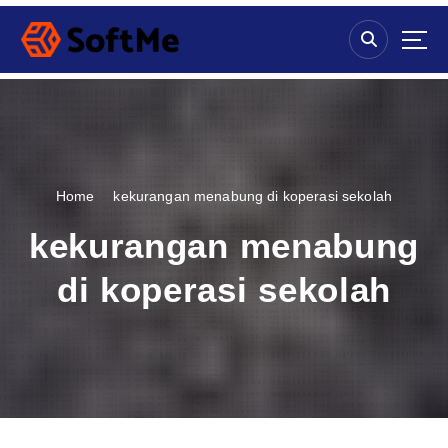
S
k
i
p
t
o
c
o
n
Home
kekurangan menabung di koperasi sekolah
t
e
kekurangan menabung
n
t
di koperasi sekolah