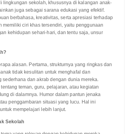
di lingkungan sekolah, khususnya di kalangan anak-
inkan juga sebagai sarana edukasi yang efektif.
 berbahasa, kreativitas, serta apresiasi terhadap
 memiliki ciri khas tersendiri, yaitu penggunaan
n kehidupan sehari-hari, dan tentu saja, unsur
ah?
rapa alasan. Pertama, strukturnya yang ringkas dan
anak tidak kesulitan untuk menghafal dan
 sederhana dan akrab dengan dunia mereka.
entang teman, guru, pelajaran, atau kegiatan
andung di dalamnya. Humor dalam pantun jenaka
atau penggambaran situasi yang lucu. Hal ini
ntuk mempelajari lebih lanjut.
ak Sekolah
 tema yang relevan dengan kehidupan mereka.