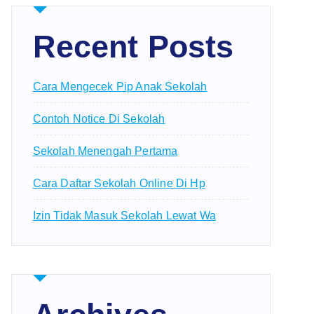
Recent Posts
Cara Mengecek Pip Anak Sekolah
Contoh Notice Di Sekolah
Sekolah Menengah Pertama
Cara Daftar Sekolah Online Di Hp
Izin Tidak Masuk Sekolah Lewat Wa