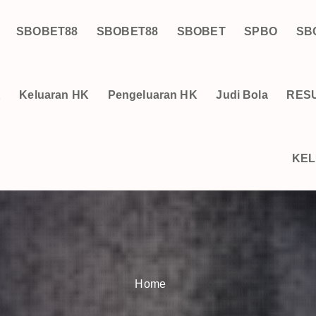
SBOBET88
SBOBET88
SBOBET
SPBO
SB
K
Keluaran HK
Pengeluaran HK
Judi Bola
RES
KEL
Home