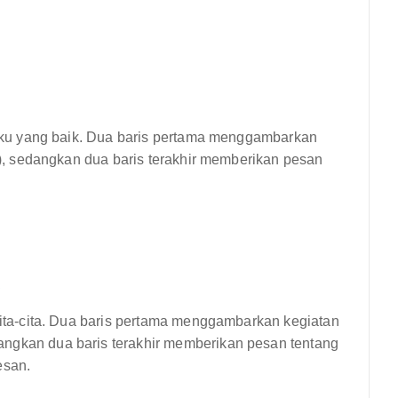
laku yang baik. Dua baris pertama menggambarkan
s), sedangkan dua baris terakhir memberikan pesan
.
ita-cita. Dua baris pertama menggambarkan kegiatan
ngkan dua baris terakhir memberikan pesan tentang
esan.